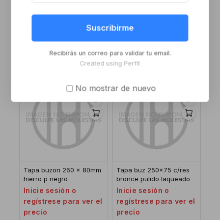
Juego pomo+lib/ocu
Roseta libre-ocupado
redondo al ace 1t
inox cuadrado
Suscribirme
Inicie sesión o
Inicie sesión o
regístrese para ver el
regístrese para ver el
Recibirás un correo para validar tu email.
precio
precio
Created using Perfit
No mostrar de nuevo
Tapa buzon 260 x 80mm
Tapa buz 250×75 c/res
hierro p negro
bronce pulido laqueado
Inicie sesión o
Inicie sesión o
regístrese para ver el
regístrese para ver el
precio
precio