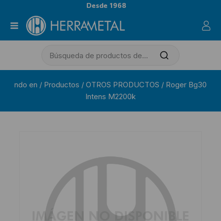
Desde 1968
ndo en
/
Productos
/
OTROS PRODUCTOS
/
Roger Bg30
Intens M2200k