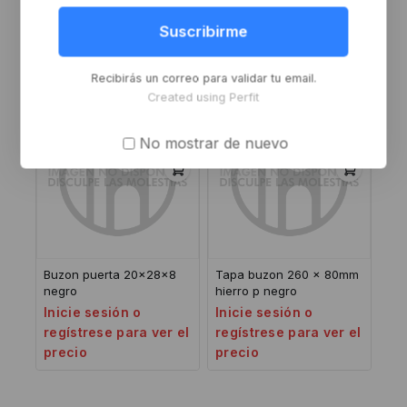
171MM +KIT M negro
acero inoxidable
Inicie sesión o
Inicie sesión o
Suscribirme
regístrese para ver el
regístrese para ver el
precio
precio
Recibirás un correo para validar tu email.
Created using Perfit
No mostrar de nuevo
Buzon puerta 20x28x8
Tapa buzon 260 x 80mm
negro
hierro p negro
Inicie sesión o
Inicie sesión o
regístrese para ver el
regístrese para ver el
precio
precio