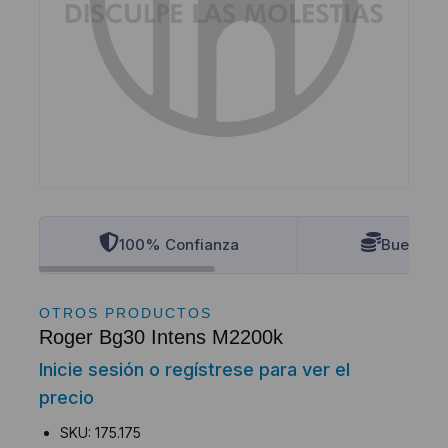
100% Confianza
Buenos P
OTROS PRODUCTOS
Roger Bg30 Intens M2200k
Inicie sesión o regístrese para ver el
precio
SKU: 175.175