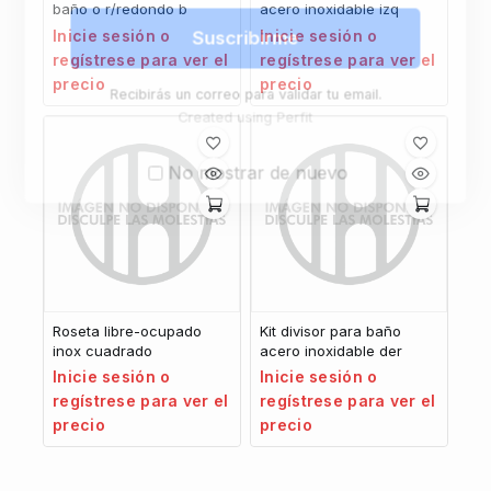
baño o r/redondo b
acero inoxidable izq
Inicie sesión o
Inicie sesión o
Suscribirme
regístrese para ver el
regístrese para ver el
precio
precio
Recibirás un correo para validar tu email.
Created using Perfit
No mostrar de nuevo
Roseta libre-ocupado
Kit divisor para baño
inox cuadrado
acero inoxidable der
Inicie sesión o
Inicie sesión o
regístrese para ver el
regístrese para ver el
precio
precio