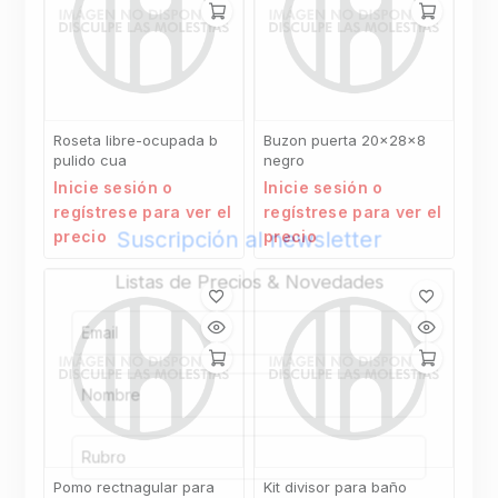
Roseta libre-ocupada b
Buzon puerta 20x28x8
pulido cua
negro
Inicie sesión o
Inicie sesión o
regístrese para ver el
regístrese para ver el
Suscripción al newsletter
precio
precio
Listas de Precios & Novedades
Pomo rectnagular para
Kit divisor para baño