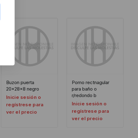
Buzon puerta
Pomo rectnagular
20x28x8 negro
para baño o
r/redondo b
Inicie sesión o
Inicie sesión o
regístrese para
regístrese para
ver el precio
ver el precio