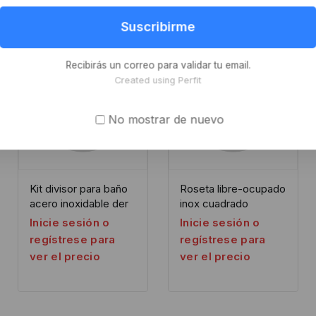
Suscribirme
Recibirás un correo para validar tu email.
Created using Perfit
No mostrar de nuevo
Kit divisor para baño
Roseta libre-ocupado
acero inoxidable der
inox cuadrado
Inicie sesión o
Inicie sesión o
regístrese para
regístrese para
ver el precio
ver el precio