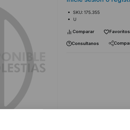
SKU: 175.355
U
Comparar
Favoritos
Compar
Consultanos