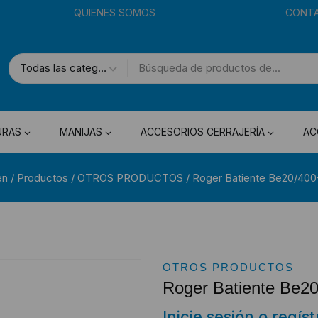
QUIENES SOMOS
CONT
URAS
MANIJAS
ACCESORIOS CERRAJERÍA
AC
en
/
Productos
/
OTROS PRODUCTOS
/
Roger Batiente Be20/400
OTROS PRODUCTOS
Roger Batiente Be20
Inicie sesión o regís