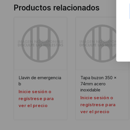
Productos relacionados
Llavin de emergencia
Tapa buzon 350 x
b
74mm acero
inoxidable
Inicie sesión o
Inicie sesión o
regístrese para
regístrese para
ver el precio
ver el precio