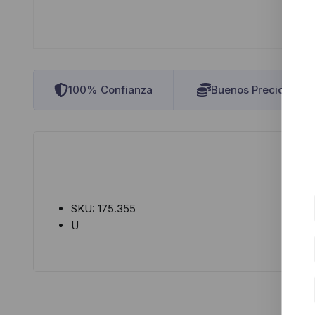
100% Confianza
Buenos Precios
SKU: 175.355
U