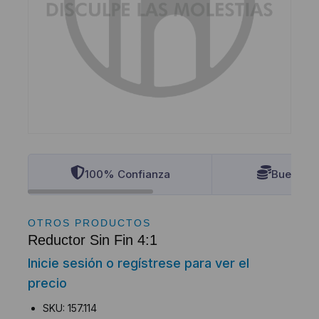
100% Confianza
Buenos P
OTROS PRODUCTOS
Reductor Sin Fin 4:1
Inicie sesión o regístrese para ver el
precio
SKU: 157.114