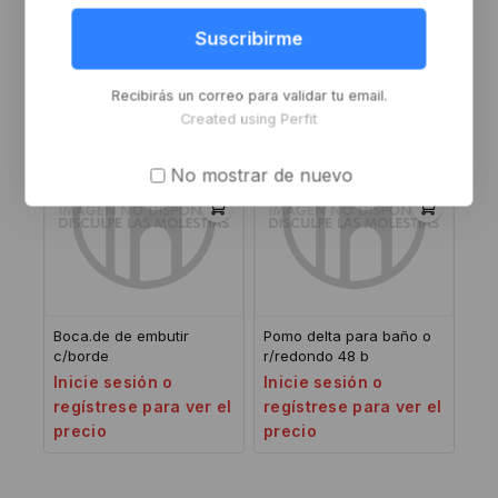
bronce pulido laqueado
Inicie sesión o
Inicie sesión o
Suscribirme
regístrese para ver el
regístrese para ver el
precio
precio
Recibirás un correo para validar tu email.
Created using Perfit
No mostrar de nuevo
Boca.de de embutir
Pomo delta para baño o
c/borde
r/redondo 48 b
Inicie sesión o
Inicie sesión o
regístrese para ver el
regístrese para ver el
precio
precio