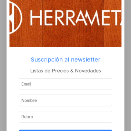
Tapa buz 250×75 c/res
Buzon puerta 20x28x8
bronce pulido laqueado
negro
Inicie sesión o
Inicie sesión o
regístrese para ver el
regístrese para ver el
precio
precio
Suscripción al newsletter
Listas de Precios & Novedades
Boca.de de embutir
Kit divisor para baño
s/borde
acero inoxidable izq