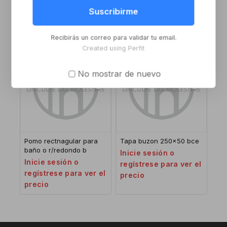
Inicie sesión o
Inicie sesión o
Suscribirme
regístrese para ver el
regístrese para ver el
precio
precio
Recibirás un correo para validar tu email.
Created using Perfit
No mostrar de nuevo
Pomo rectnagular para
Tapa buzon 250×50 bce
baño o r/redondo b
Inicie sesión o
Inicie sesión o
regístrese para ver el
regístrese para ver el
precio
precio