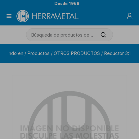
Desde 1968
ndo en
/
Productos
/
OTROS PRODUCTOS
/
Reductor 3:1