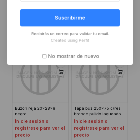
Kit divisor para baño
CIERRE automático H54
acero inoxidable der
171MM +KIT M negro
Suscribirme
Inicie sesión o
Inicie sesión o
regístrese para ver el
regístrese para ver el
Recibirás un correo para validar tu email.
precio
precio
Created using Perfit
No mostrar de nuevo
Buzon reja 20x28x8
Tapa buz 250×75 c/res
negro
bronce pulido laqueado
Inicie sesión o
Inicie sesión o
regístrese para ver el
regístrese para ver el
precio
precio