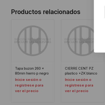
Productos relacionados
Tapa buzon 260 x
CIERRE CENT PZ
80mm hierro p negro
plastico +ZK blanco
Inicie sesión o
Inicie sesión o
regístrese para
regístrese para
ver el precio
ver el precio