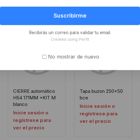
Suscribirme
Recibirás un correo para validar tu email.
Created using Perfit
No mostrar de nuevo
CIERRE automático
Tapa buzon 250×50
H54 171MM +KIT M
bce
blanco
Inicie sesión o
Inicie sesión o
regístrese para
regístrese para
ver el precio
ver el precio