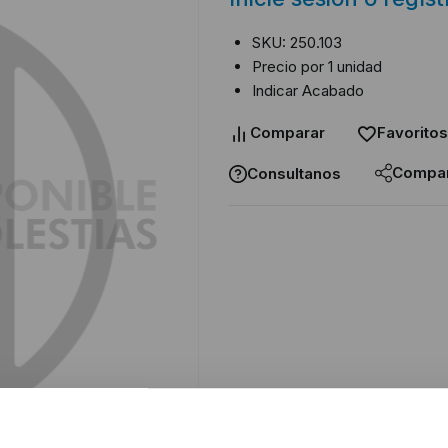
SKU: 250.103
Precio por 1 unidad
Indicar Acabado
Comparar
Favoritos
Compar
Consultanos