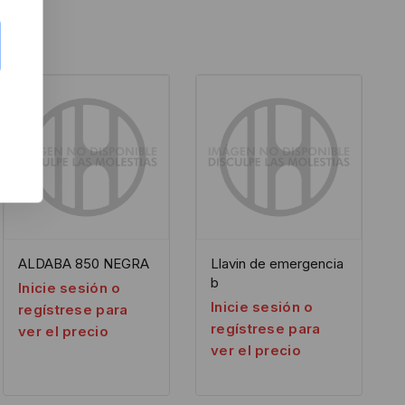
ALDABA 850 NEGRA
Llavin de emergencia
b
Inicie sesión o
Inicie sesión o
regístrese para
regístrese para
ver el precio
ver el precio