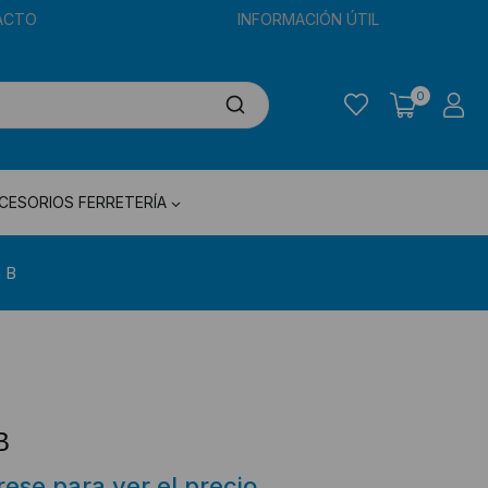
ACTO
INFORMACIÓN ÚTIL
0
CESORIOS FERRETERÍA
a B
B
trese para ver el precio