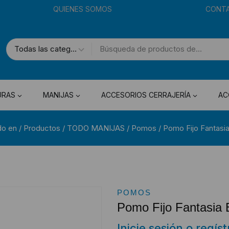
QUIENES SOMOS
CONT
URAS
MANIJAS
ACCESORIOS CERRAJERÍA
AC
do en
/
Productos
/
TODO MANIJAS
/
Pomos
/
Pomo Fijo Fantasi
POMOS
Pomo Fijo Fantasia 
Inicie sesión o regís