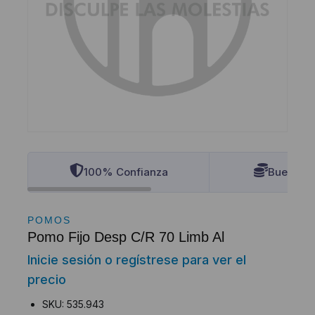
100% Confianza
Buenos P
POMOS
Pomo Fijo Desp C/R 70 Limb Al
Inicie sesión o regístrese para ver el
precio
SKU: 535.943