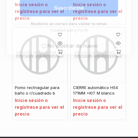
Inicie sesión o
Inicie sesión o
Suscribirme
regístrese para ver el
regístrese para ver el
precio
precio
Recibirás un correo para validar tu email.
Created using Perfit
No mostrar de nuevo
Pomo rectnagular para
CIERRE automático H54
baño o r/cuadrado b
171MM +KIT M blanco
Inicie sesión o
Inicie sesión o
regístrese para ver el
regístrese para ver el
precio
precio