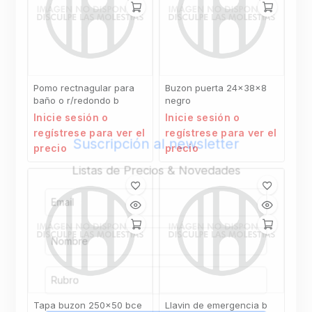
Pomo rectnagular para
Buzon puerta 24x38x8
baño o r/redondo b
negro
Inicie sesión o
Inicie sesión o
regístrese para ver el
regístrese para ver el
Suscripción al newsletter
precio
precio
Listas de Precios & Novedades
Tapa buzon 250×50 bce
Llavin de emergencia b