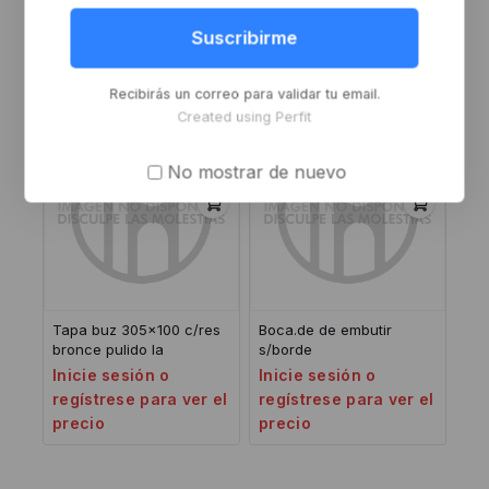
redondo al ace 1t
baño o r/cuadrado b
Inicie sesión o
Inicie sesión o
Suscribirme
regístrese para ver el
regístrese para ver el
precio
precio
Recibirás un correo para validar tu email.
Created using Perfit
No mostrar de nuevo
Tapa buz 305×100 c/res
Boca.de de embutir
bronce pulido la
s/borde
Inicie sesión o
Inicie sesión o
regístrese para ver el
regístrese para ver el
precio
precio