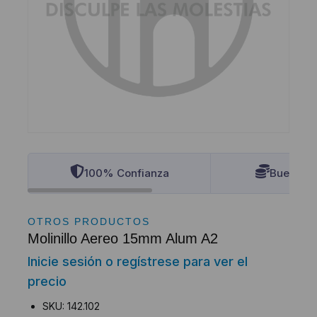
100% Confianza
Buenos P
OTROS PRODUCTOS
Molinillo Aereo 15mm Alum A2
Inicie sesión o regístrese para ver el
precio
SKU: 142.102