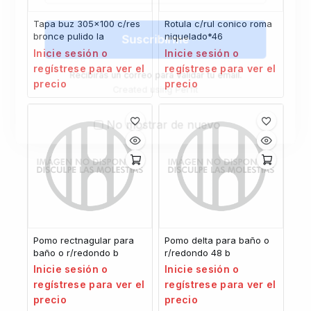
Tapa buz 305×100 c/res
Rotula c/rul conico roma
bronce pulido la
niquelado*46
Suscribirme
Inicie sesión o
Inicie sesión o
regístrese para ver el
regístrese para ver el
Recibirás un correo para validar tu email.
precio
precio
Created using Perfit
No mostrar de nuevo
Pomo rectnagular para
Pomo delta para baño o
baño o r/redondo b
r/redondo 48 b
Inicie sesión o
Inicie sesión o
regístrese para ver el
regístrese para ver el
precio
precio