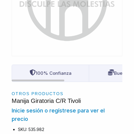
100% Confianza
Buenos P
OTROS PRODUCTOS
Manija Giratoria C/R Tivoli
Inicie sesión o regístrese para ver el
precio
SKU: 535.982