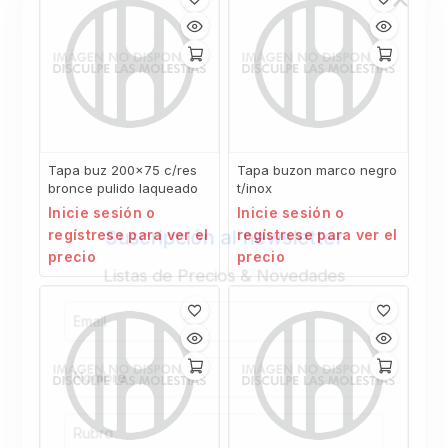
Tapa buz 200×75 c/res
Tapa buzon marco negro
bronce pulido laqueado
t/inox
Inicie sesión o
Inicie sesión o
Suscripción al newsletter
regístrese para ver el
regístrese para ver el
precio
precio
Listas de Precios & Novedades