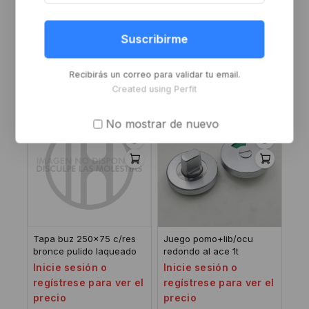
Boca.de de embutir
Pomo delta para baño o
s/borde
r/redondo 48 b
Suscribirme
Inicie sesión o
Inicie sesión o
regístrese para ver el
regístrese para ver el
Recibirás un correo para validar tu email.
precio
precio
Created using Perfit
No mostrar de nuevo
Tapa buz 250×75 c/res
Juego pomo+lib/ocu
bronce pulido laqueado
redondo al ace 1t
Inicie sesión o
Inicie sesión o
regístrese para ver el
regístrese para ver el
precio
precio