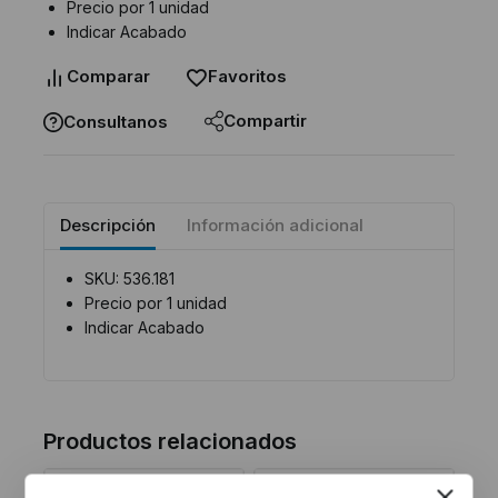
Precio por 1 unidad
Indicar Acabado
Comparar
Favoritos
Compartir
Consultanos
Descripción
Información adicional
SKU: 536.181
Precio por 1 unidad
Indicar Acabado
Productos relacionados