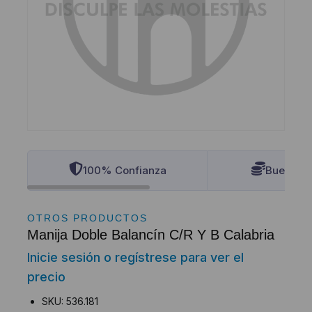
100% Confianza
Buenos P
OTROS PRODUCTOS
Manija Doble Balancín C/R Y B Calabria
Inicie sesión o regístrese para ver el
precio
SKU: 536.181