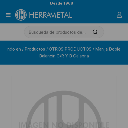
Desde 1968
ndo en
/
Productos
/
OTROS PRODUCTOS
/
Manija Doble
Balancín C/R Y B Calabria