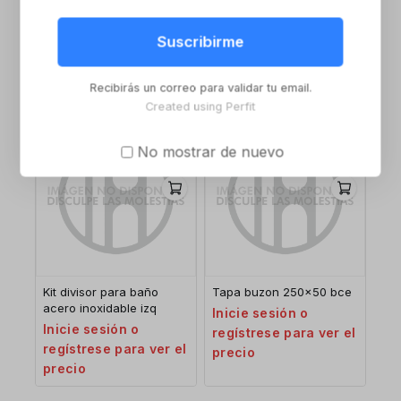
Tapa buzon 350 x 74mm
Buzon puerta 20x28x8
acero inoxidable
negro
Suscribirme
Inicie sesión o
Inicie sesión o
regístrese para ver el
regístrese para ver el
Recibirás un correo para validar tu email.
precio
precio
Created using Perfit
No mostrar de nuevo
Kit divisor para baño
Tapa buzon 250×50 bce
acero inoxidable izq
Inicie sesión o
Inicie sesión o
regístrese para ver el
regístrese para ver el
precio
precio