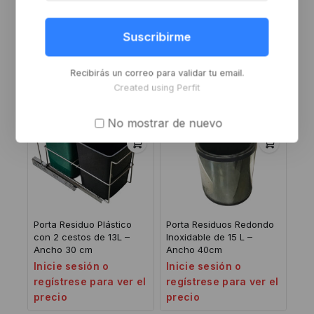
Grampa Media Omega
Grampa Media Omega 1″
5/8″ Cinc
Cinc
Inicie sesión o
Inicie sesión o
Suscribirme
regístrese para ver el
regístrese para ver el
precio
precio
Recibirás un correo para validar tu email.
Created using Perfit
No mostrar de nuevo
Porta Residuo Plástico
Porta Residuos Redondo
con 2 cestos de 13L –
Inoxidable de 15 L –
Ancho 30 cm
Ancho 40cm
Inicie sesión o
Inicie sesión o
regístrese para ver el
regístrese para ver el
precio
precio