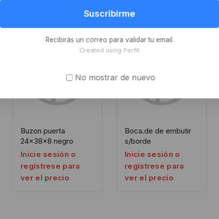
Suscribirme
Recibirás un correo para validar tu email.
Created using Perfit
No mostrar de nuevo
Buzon puerta
Boca.de de embutir
24x38x8 negro
s/borde
Inicie sesión o
Inicie sesión o
regístrese para
regístrese para
ver el precio
ver el precio