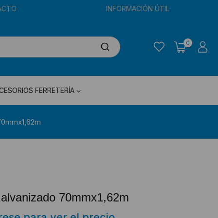
ACTO
INFORMACIÓN ÚTIL
0
CESORIOS FERRETERÍA
 70mmx1,62m
Galvanizado 70mmx1,62m
trese para ver el precio