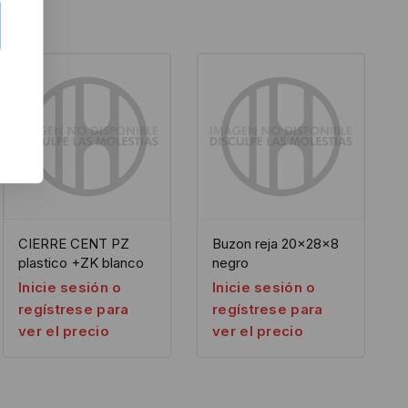
CIERRE CENT PZ
Buzon reja 20x28x8
plastico +ZK blanco
negro
Inicie sesión o
Inicie sesión o
regístrese para
regístrese para
ver el precio
ver el precio