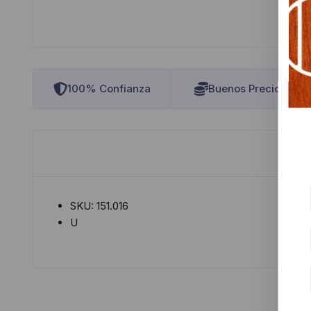
100% Confianza
Buenos Precios
SKU: 151.016
U