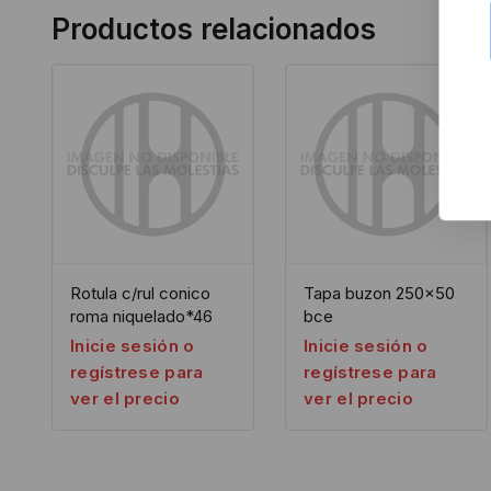
Productos relacionados
Rotula c/rul conico
Tapa buzon 250×50
roma niquelado*46
bce
Inicie sesión o
Inicie sesión o
regístrese para
regístrese para
ver el precio
ver el precio