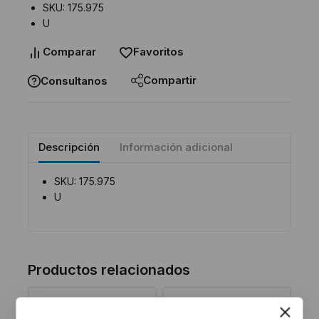
SKU: 175.975
U
Comparar
Favoritos
Compartir
Consultanos
Descripción
Información adicional
SKU: 175.975
U
Productos relacionados