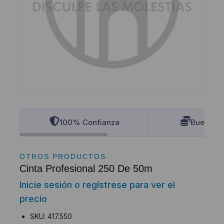
100% Confianza
Buenos P
OTROS PRODUCTOS
Cinta Profesional 250 De 50m
Inicie sesión o regístrese para ver el
precio
SKU: 417.550