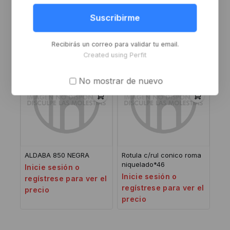
hierro p negro
redondo al ace 1t
Inicie sesión o
Inicie sesión o
Suscribirme
regístrese para ver el
regístrese para ver el
precio
precio
Recibirás un correo para validar tu email.
Created using Perfit
No mostrar de nuevo
ALDABA 850 NEGRA
Rotula c/rul conico roma
niquelado*46
Inicie sesión o
Inicie sesión o
regístrese para ver el
regístrese para ver el
precio
precio