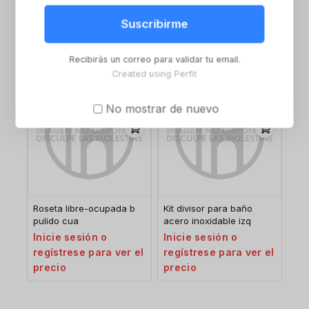
acero inoxidable der
Inicie sesión o
Inicie sesión o
Suscribirme
regístrese para ver el
regístrese para ver el
precio
precio
Recibirás un correo para validar tu email.
Created using Perfit
No mostrar de nuevo
Roseta libre-ocupada b
Kit divisor para baño
pulido cua
acero inoxidable izq
Inicie sesión o
Inicie sesión o
regístrese para ver el
regístrese para ver el
precio
precio