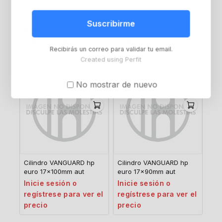
Cilindro ACYTRA 30-10-
Cilindro euro KALLAY
30 b llave/pto
30+30 llave yale
Suscribirme
Inicie sesión o
Inicie sesión o
regístrese para ver el
regístrese para ver el
Recibirás un correo para validar tu email.
precio
precio
Created using Perfit
No mostrar de nuevo
Cilindro VANGUARD hp
Cilindro VANGUARD hp
euro 17x100mm aut
euro 17x90mm aut
Inicie sesión o
Inicie sesión o
regístrese para ver el
regístrese para ver el
precio
precio