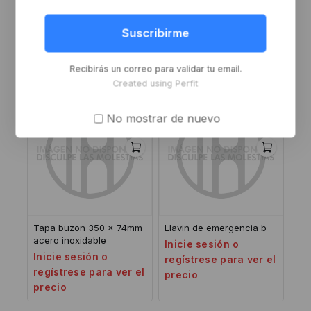
Tapa buzon 250×50 bce
Pomo rectnagular para
baño o r/cuadrado b
Inicie sesión o
Suscribirme
Inicie sesión o
regístrese para ver el
regístrese para ver el
precio
Recibirás un correo para validar tu email.
precio
Created using Perfit
No mostrar de nuevo
Tapa buzon 350 x 74mm
Llavin de emergencia b
acero inoxidable
Inicie sesión o
Inicie sesión o
regístrese para ver el
regístrese para ver el
precio
precio