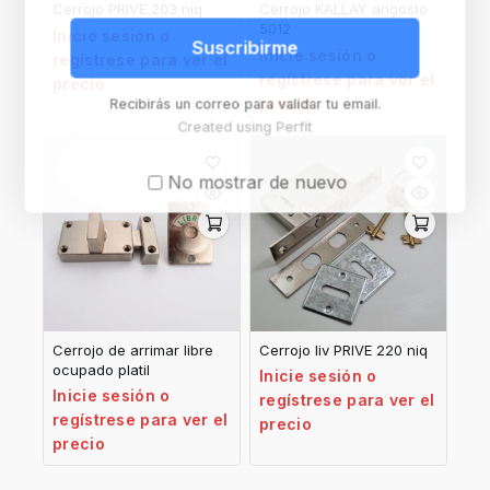
Cerrojo PRIVE 203 niq
Cerrojo KALLAY angosto
5012
Inicie sesión o
Suscribirme
Inicie sesión o
regístrese para ver el
regístrese para ver el
precio
precio
Recibirás un correo para validar tu email.
Created using Perfit
No mostrar de nuevo
Cerrojo de arrimar libre
Cerrojo liv PRIVE 220 niq
ocupado platil
Inicie sesión o
Inicie sesión o
regístrese para ver el
regístrese para ver el
precio
precio