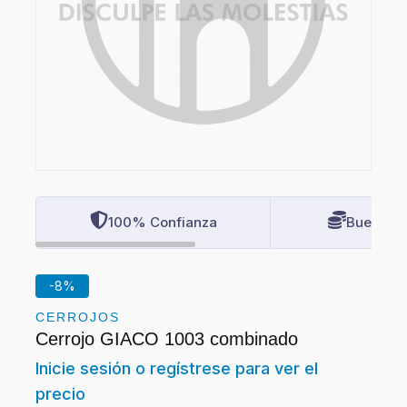
100% Confianza
Buenos P
-8%
CERROJOS
Cerrojo GIACO 1003 combinado
Inicie sesión o regístrese para ver el
precio