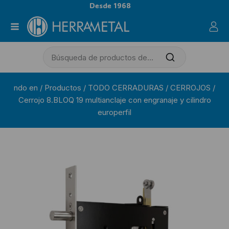
Desde 1968
ndo en
/
Productos
/
TODO CERRADURAS
/
CERROJOS
/
Cerrojo 8.BLOQ 19 multianclaje con engranaje y cilindro
europerfil