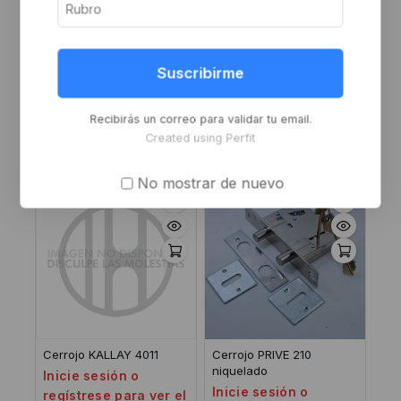
Suscribirme
Cerrojo AN-DIF 501
Cerrojo KALLAY 2012 sin
cilindro
Inicie sesión o
Inicie sesión o
regístrese para ver el
Recibirás un correo para validar tu email.
regístrese para ver el
precio
Created using Perfit
precio
No mostrar de nuevo
-8%
Cerrojo KALLAY 4011
Cerrojo PRIVE 210
niquelado
Inicie sesión o
Inicie sesión o
regístrese para ver el