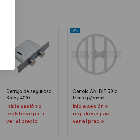
-8%
Cerrojo de seguridad
Cerrojo AN-DIF 501c
Kallay 4010
frente p/cristal
Inicie sesión o
Inicie sesión o
regístrese para
regístrese para
ver el precio
ver el precio