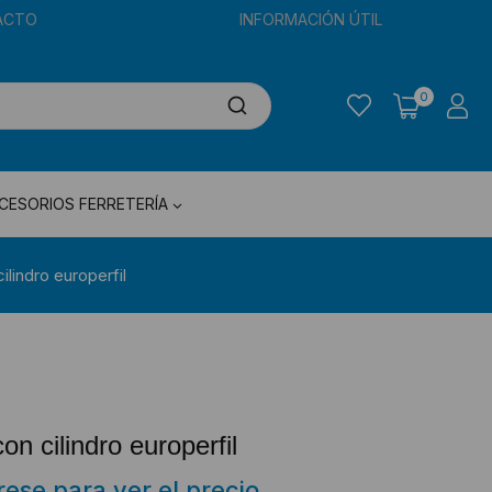
ACTO
INFORMACIÓN ÚTIL
0
CESORIOS FERRETERÍA
lindro europerfil
n cilindro europerfil
trese para ver el precio