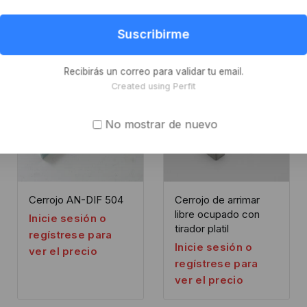
Suscribirme
-8%
Recibirás un correo para validar tu email.
Created using Perfit
No mostrar de nuevo
Cerrojo AN-DIF 504
Cerrojo de arrimar
libre ocupado con
Inicie sesión o
tirador platil
regístrese para
Inicie sesión o
ver el precio
regístrese para
ver el precio