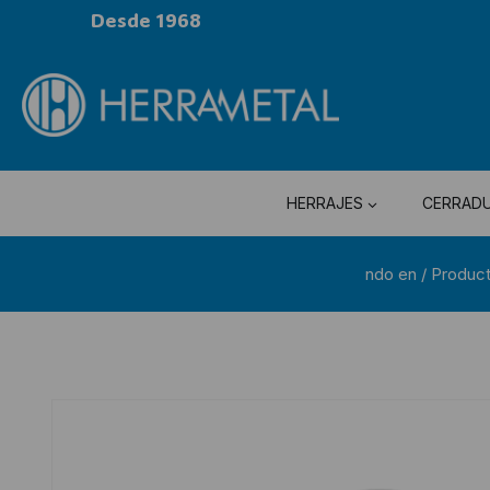
Desde 1968
HERRAJES
CERRAD
ndo en
/
Produc