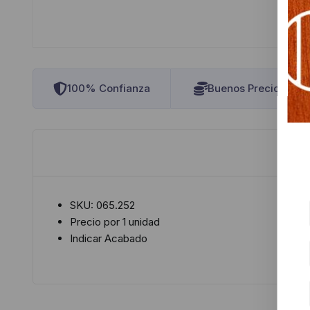
100% Confianza
Buenos Precios
SKU: 065.252
Precio por 1 unidad
Indicar Acabado