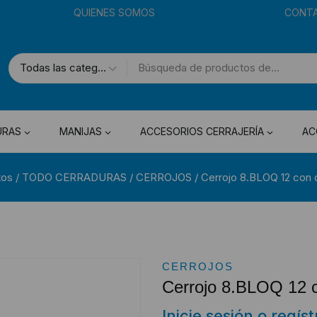
QUIENES SOMOS
CONT
URAS
MANIJAS
ACCESORIOS CERRAJERÍA
AC
tos
/
TODO CERRADURAS
/
CERROJOS
/
Cerrojo 8.BLOQ 12 con ci
CERROJOS
Cerrojo 8.BLOQ 12 co
Inicie sesión o regís