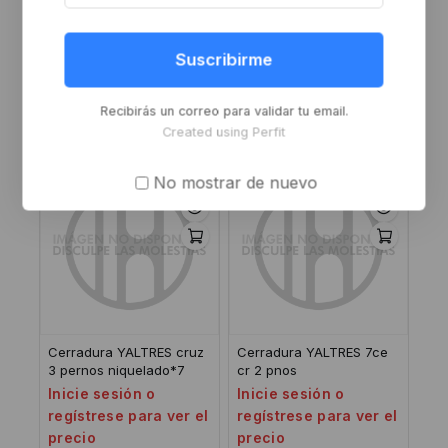
Cerradura YALTRES 7a
Cerradura YALTRES
Suscribirme
corrediza
niquelado*5 acero inox
Inicie sesión o
Inicie sesión o
regístrese para ver el
regístrese para ver el
Recibirás un correo para validar tu email.
precio
precio
Created using Perfit
No mostrar de nuevo
Cerradura YALTRES cruz
Cerradura YALTRES 7ce
3 pernos niquelado*7
cr 2 pnos
Inicie sesión o
Inicie sesión o
regístrese para ver el
regístrese para ver el
precio
precio