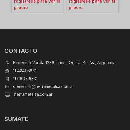
regístrese para ver el
regístrese para ver el
precio
precio
CONTACTO
Florencio Varela 1236, Lanus Oeste, Bs. As., Argentina
11 4241 6881
11 6667 6331
comercial@herrametalsa.com.ar
herrametalsa.com.ar
SUMATE