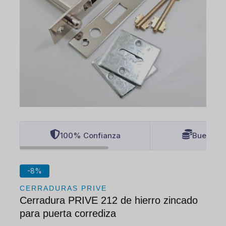
100% Confianza
Buenos P
-8%
CERRADURAS PRIVE
Cerradura PRIVE 212 de hierro zincado
para puerta corrediza