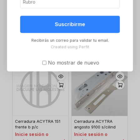
Suscribirme
Cerradura ACYTRA
Cerradura ACYTRA 401
portero 221
blindex
Inicie sesión o
Inicie sesión o
Recibirás un correo para validar tu email.
regístrese para ver el
regístrese para ver el
Created using Perfit
precio
precio
No mostrar de nuevo
-8%
Cerradura ACYTRA 151
Cerradura ACYTRA
frente b p/c
angosto 9100 s/cilind
Inicie sesión o
Inicie sesión o