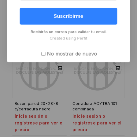
Cerradura ACYTRA 101
Cerradura ACYTRA
(nuez bronce)
angosto 9100 s/cilind
Suscribirme
Inicie sesión o
Inicie sesión o
regístrese para ver el
regístrese para ver el
Recibirás un correo para validar tu email.
precio
precio
Created using Perfit
-8%
No mostrar de nuevo
Buzon pared 20x28x8
Cerradura ACYTRA 101
c/cerradura negro
combinada
Inicie sesión o
Inicie sesión o
regístrese para ver el
regístrese para ver el
precio
precio