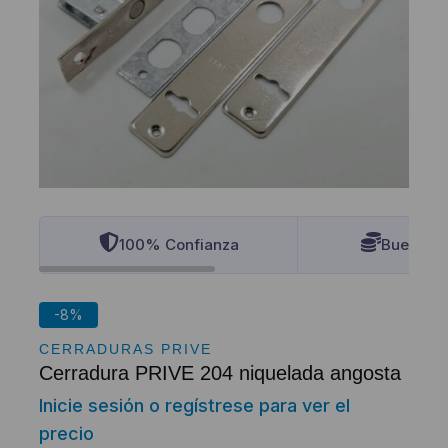
100% Confianza
Buenos P
-8%
CERRADURAS PRIVE
Cerradura PRIVE 204 niquelada angosta
Inicie sesión o regístrese para ver el
precio