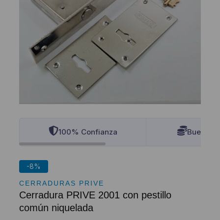
100% Confianza
Buenos P
-8%
CERRADURAS PRIVE
Cerradura PRIVE 2001 con pestillo
común niquelada