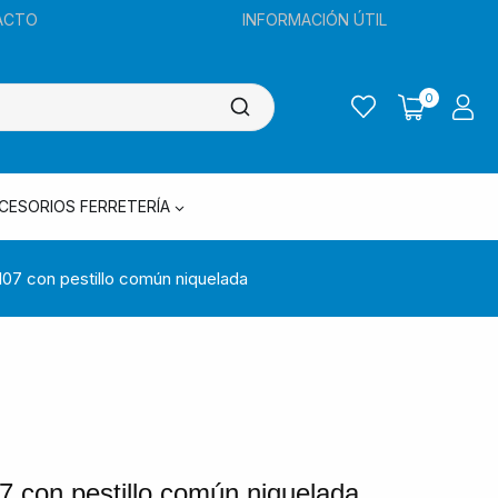
ACTO
INFORMACIÓN ÚTIL
0
CESORIOS FERRETERÍA
07 con pestillo común niquelada
 con pestillo común niquelada