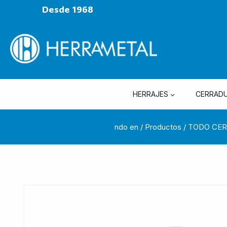
Desde 1968
HERRAJES
CERRAD
ndo en
/
Productos
/
TODO CE