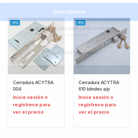
Suscribirme
-8%
-8%
Recibirás un correo para validar tu email.
Created using Perfit
No mostrar de nuevo
Cerradura ACYTRA
Cerradura ACYTRA
004
610 blindex a/p
Inicie sesión o
Inicie sesión o
regístrese para
regístrese para
ver el precio
ver el precio