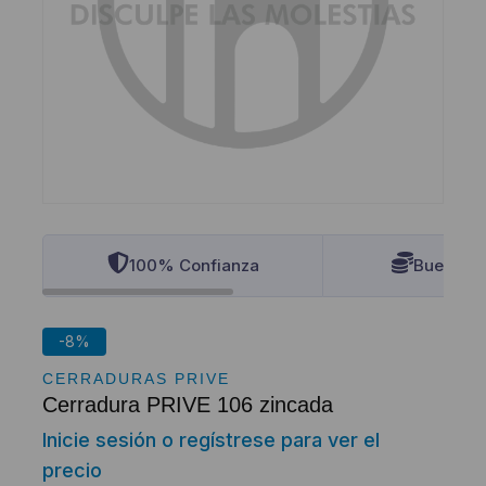
100% Confianza
Buenos P
-8%
CERRADURAS PRIVE
Cerradura PRIVE 106 zincada
Inicie sesión o regístrese para ver el
precio