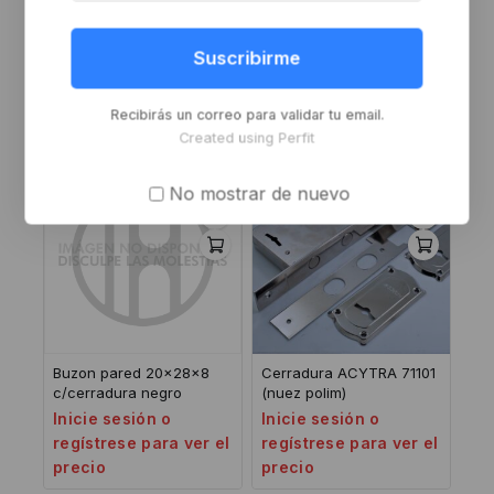
Cerradura ACYTRA 006
Cerradura CANDEX 2000
sin cilindro
Inicie sesión o
Suscribirme
Inicie sesión o
regístrese para ver el
regístrese para ver el
precio
Recibirás un correo para validar tu email.
precio
Created using Perfit
-8%
No mostrar de nuevo
Buzon pared 20x28x8
Cerradura ACYTRA 71101
c/cerradura negro
(nuez polim)
Inicie sesión o
Inicie sesión o
regístrese para ver el
regístrese para ver el
precio
precio