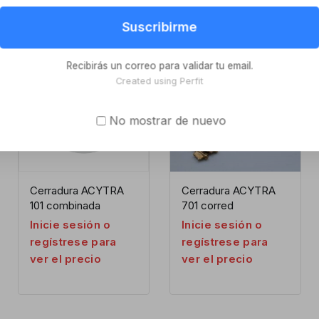
Suscribirme
-8%
Recibirás un correo para validar tu email.
Created using Perfit
No mostrar de nuevo
Cerradura ACYTRA
Cerradura ACYTRA
101 combinada
701 corred
Inicie sesión o
Inicie sesión o
regístrese para
regístrese para
ver el precio
ver el precio