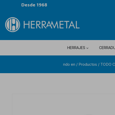
Desde 1968
HERRAJES
CERRAD
ndo en
/
Productos
/
TODO 