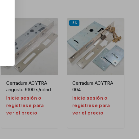
-8%
Cerradura ACYTRA
Cerradura ACYTRA
angosto 9100 s/cilind
004
Inicie sesión o
Inicie sesión o
regístrese para
regístrese para
ver el precio
ver el precio