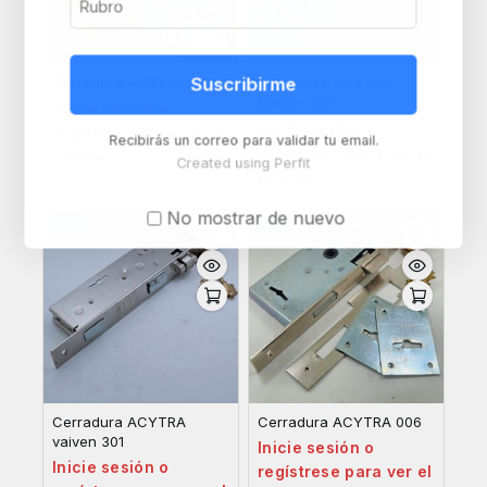
Suscribirme
Cerradura ACYTRA 005
Cerradura ACYTRA
portero 221
Inicie sesión o
Inicie sesión o
regístrese para ver el
Recibirás un correo para validar tu email.
regístrese para ver el
precio
Created using Perfit
precio
No mostrar de nuevo
-8%
-8%
Cerradura ACYTRA
Cerradura ACYTRA 006
vaiven 301
Inicie sesión o
Inicie sesión o
regístrese para ver el