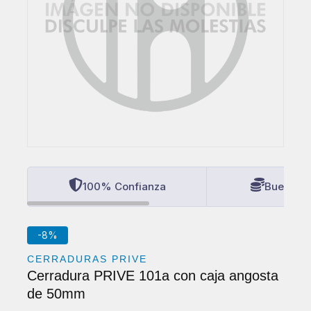
100% Confianza
Buenos P
-8%
CERRADURAS PRIVE
Cerradura PRIVE 101a con caja angosta
de 50mm