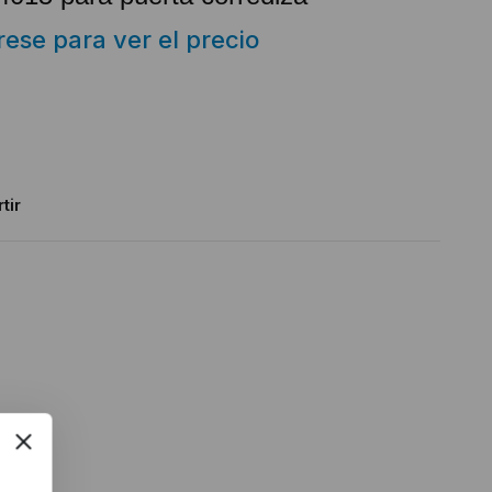
trese para ver el precio
tir