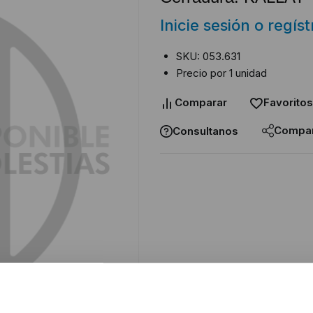
Inicie sesión o regís
SKU: 053.631
Precio por 1 unidad
Comparar
Favoritos
Compar
Consultanos