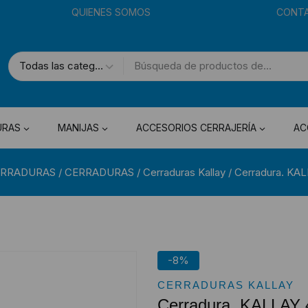
QUIENES SOMOS
CONT
URAS
MANIJAS
ACCESORIOS CERRAJERÍA
AC
ERRADURAS
/
CERRADURAS
/
Cerraduras Kallay
/
Cerradura. KAL
-8%
CERRADURAS KALLAY
Cerradura. KALLAY 4