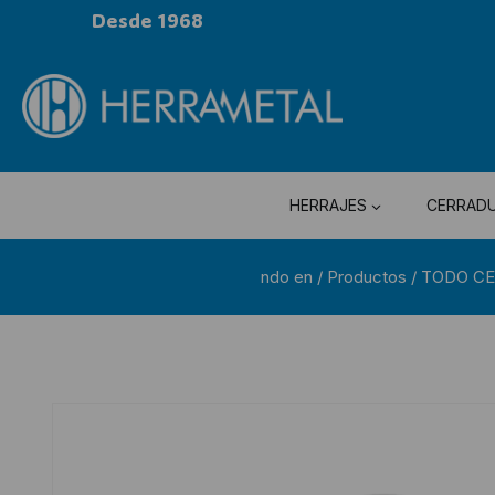
Desde 1968
HERRAJES
CERRAD
ndo en
/
Productos
/
TODO C