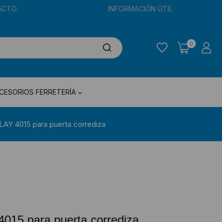
ACTO
INFORMACIÓN ÚTIL
0
CESORIOS FERRETERÍA
LAY 4015 para puerta corrediza
015 para puerta corrediza