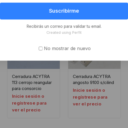
Suscribirme
-8%
Recibirás un correo para validar tu email.
Created using Perfit
No mostrar de nuevo
Cerradura ACYTRA
Cerradura ACYTRA
113 cerrojo reangular
angosto 9100 s/cilind
para consorcio
Inicie sesión o
Inicie sesión o
regístrese para
regístrese para
ver el precio
ver el precio