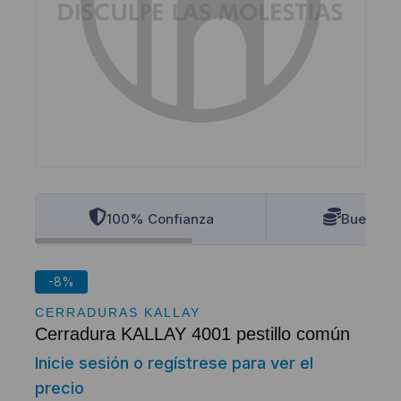
100% Confianza
Buenos P
-8%
CERRADURAS KALLAY
Cerradura KALLAY 4001 pestillo común
Inicie sesión o regístrese para ver el
precio