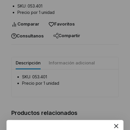
SKU: 053.401
Precio por 1 unidad
Comparar
Favoritos
Compartir
Consultanos
Descripción
Información adicional
SKU: 053.401
Precio por 1 unidad
Productos relacionados
-8%
-8%