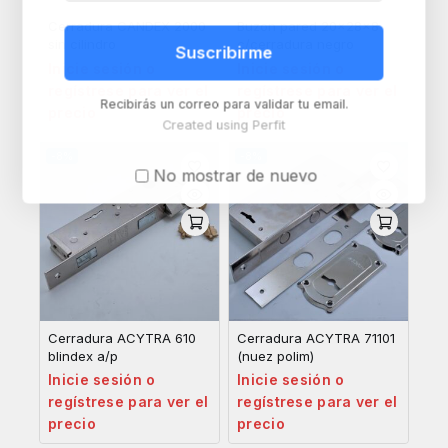
Cerradura CANDEX 2000
Buzon pared 20x28x8
sin cilindro
c/cerradura negro
Suscribirme
Inicie sesión o
Inicie sesión o
regístrese para ver el
regístrese para ver el
Recibirás un correo para validar tu email.
precio
precio
Created using Perfit
-8%
-8%
No mostrar de nuevo
Cerradura ACYTRA 610
Cerradura ACYTRA 71101
blindex a/p
(nuez polim)
Inicie sesión o
Inicie sesión o
regístrese para ver el
regístrese para ver el
precio
precio