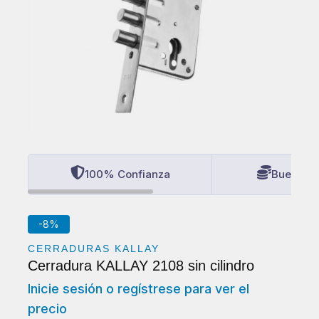
100% Confianza
Buenos P
-8%
CERRADURAS KALLAY
Cerradura KALLAY 2108 sin cilindro
Inicie sesión o regístrese para ver el
precio