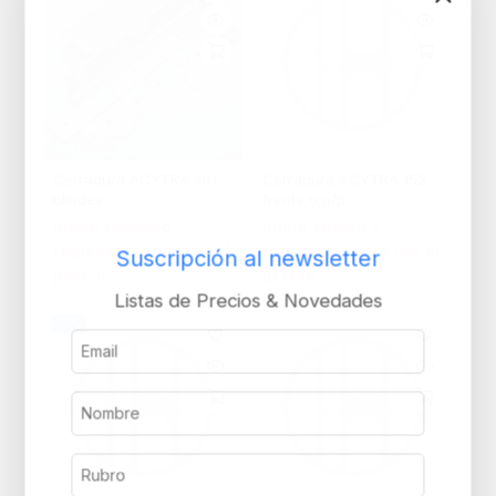
Cerradura ACYTRA 401
Cerradura ACYTRA 152
blindex
frente b p/p
Inicie sesión o
Inicie sesión o
regístrese para ver el
regístrese para ver el
Suscripción al newsletter
precio
precio
Listas de Precios & Novedades
-8%