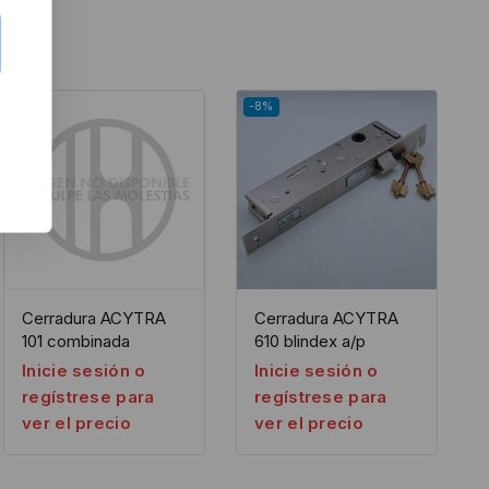
-8%
-8%
Cerradura ACYTRA
Cerradura ACYTRA
101 combinada
610 blindex a/p
Inicie sesión o
Inicie sesión o
regístrese para
regístrese para
ver el precio
ver el precio