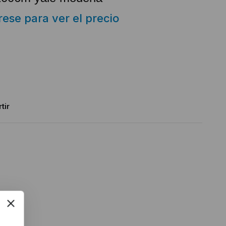
trese para ver el precio
tir