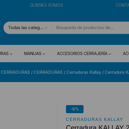
QUIENES SOMOS
CONT
URAS
MANIJAS
ACCESORIOS CERRAJERÍA
AC
 CERRADURAS
/
CERRADURAS
/
Cerraduras Kallay
/
Cerradura 
-8%
CERRADURAS KALLAY
Cerradura KALLAY 