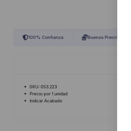
100% Confianza
Buenos Precios
SKU: 053.223
Precio por 1 unidad
Indicar Acabado