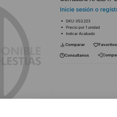
Inicie sesión o regís
SKU: 053.223
Precio por 1 unidad
Indicar Acabado
Comparar
Favoritos
Compar
Consultanos