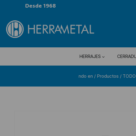
Desde 1968
HERRAJES
CERRAD
ndo en
/
Productos
/
TODO