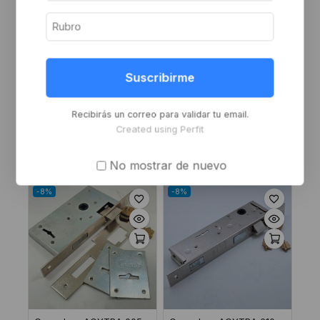
Suscribirme
Buzon pared 24x38x8
Cerradura ACYTRA
c/cerradura negro
portero 221
Recibirás un correo para validar tu email.
Inicie sesión o
Inicie sesión o
Created using Perfit
regístrese para ver el
regístrese para ver el
precio
precio
No mostrar de nuevo
-8%
-8%