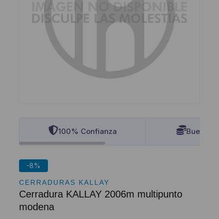
100% Confianza
Buenos P
-8%
CERRADURAS KALLAY
Cerradura KALLAY 2006m multipunto
modena