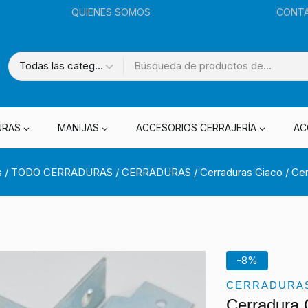
QUIENES SOMOS
CONT
URAS
MANIJAS
ACCESORIOS CERRAJERÍA
AC
s
/
TODO CERRADURAS
/
CERRADURAS
/
Cerraduras Giaco
/
Cer
-8%
CERRADURA
Cerradura