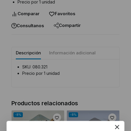
Precio por 1 unidad
Comparar
Favoritos
Compartir
Consultanos
Descripción
Información adicional
SKU: 080.321
Precio por 1 unidad
Productos relacionados
-8%
-8%