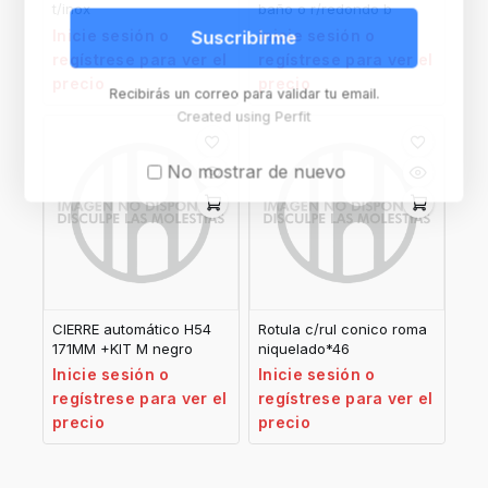
t/inox
baño o r/redondo b
Inicie sesión o
Inicie sesión o
Suscribirme
regístrese para ver el
regístrese para ver el
precio
precio
Recibirás un correo para validar tu email.
Created using Perfit
No mostrar de nuevo
CIERRE automático H54
Rotula c/rul conico roma
171MM +KIT M negro
niquelado*46
Inicie sesión o
Inicie sesión o
regístrese para ver el
regístrese para ver el
precio
precio