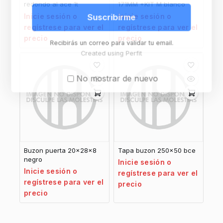
redondo al ace 1t
171MM +KIT M blanco
Inicie sesión o
Inicie sesión o
Suscribirme
regístrese para ver el
regístrese para ver el
precio
precio
Recibirás un correo para validar tu email.
Created using Perfit
No mostrar de nuevo
Buzon puerta 20x28x8
Tapa buzon 250×50 bce
negro
Inicie sesión o
Inicie sesión o
regístrese para ver el
regístrese para ver el
precio
precio