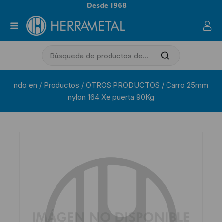
Desde 1968
ndo en
/
Productos
/
OTROS PRODUCTOS
/
Carro 25mm
nylon 164 Xe puerta 90Kg