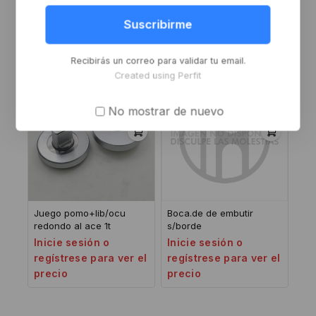
pulido cua
bronce pulido la
Inicie sesión o
Inicie sesión o
Suscribirme
regístrese para ver el
regístrese para ver el
precio
precio
Recibirás un correo para validar tu email.
Created using Perfit
No mostrar de nuevo
Juego pomo+lib/ocu
Boca.de de embutir
redondo al ace 1t
s/borde
Inicie sesión o
Inicie sesión o
regístrese para ver el
regístrese para ver el
precio
precio