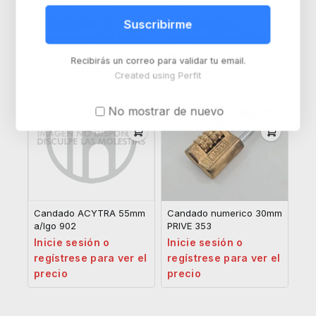
50mm ACYTRA 950
912
Inicie sesión o
Inicie sesión o
Suscribirme
regístrese para ver el
regístrese para ver el
precio
precio
Recibirás un correo para validar tu email.
Created using Perfit
No mostrar de nuevo
Candado ACYTRA 55mm
Candado numerico 30mm
a/lgo 902
PRIVE 353
Inicie sesión o
Inicie sesión o
regístrese para ver el
regístrese para ver el
precio
precio