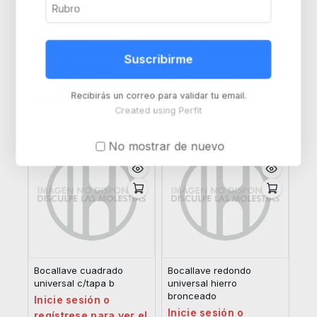
Bocallave redondo 50 mix
Bocallave redondo
derby bronce pulido
biselado 48 mixta bronce
Suscribirme
platil
Inicie sesión o
Inicie sesión o
regístrese para ver el
regístrese para ver el
Recibirás un correo para validar tu email.
precio
precio
Created using Perfit
No mostrar de nuevo
Bocallave cuadrado
Bocallave redondo
universal c/tapa b
universal hierro
bronceado
Inicie sesión o
Inicie sesión o
regístrese para ver el