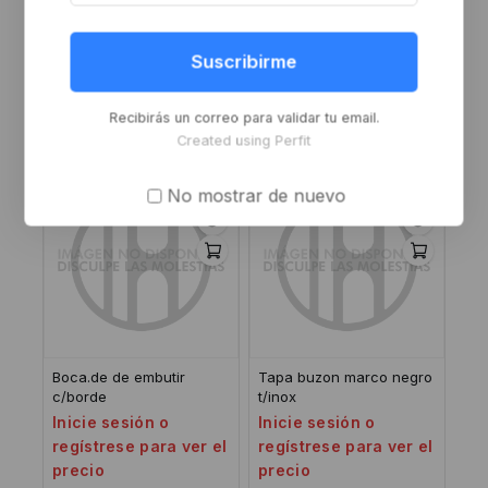
Tapa buzon 250×50 bce
Roseta libre-ocupada b
pulido cua
Suscribirme
Inicie sesión o
Inicie sesión o
regístrese para ver el
regístrese para ver el
precio
Recibirás un correo para validar tu email.
precio
Created using Perfit
No mostrar de nuevo
Boca.de de embutir
Tapa buzon marco negro
c/borde
t/inox
Inicie sesión o
Inicie sesión o
regístrese para ver el
regístrese para ver el
precio
precio