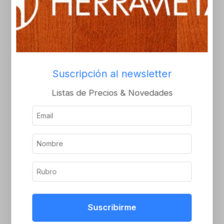
Productos relacionados
Suscripción al newsletter
Listas de Precios & Novedades
Bisagra para tranquera
Bisagra para tranquera
250x75x4,8x50x16
300x75x6,5x50x19
Inicie sesión o
Inicie sesión o
regístrese para ver el
regístrese para ver el
precio
precio
Suscribirme