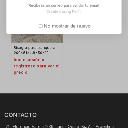
Recibirás un correo para validar tu email.
Created using Perfit
No mostrar de nuevo
Bisagra para tranquera
200x51x4,8x50x12
Inicie sesión o
regístrese para ver el
precio
CONTACTO
Florencio Varela 1236, Lanus Oeste, Bs. As., Argentina