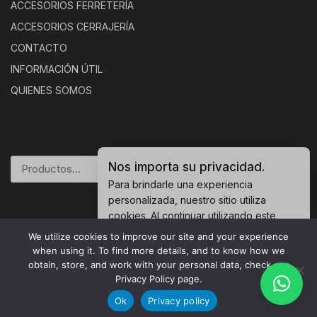
ACCESORIOS FERRETERÍA
ACCESORIOS CERRAJERÍA
CONTACTO
INFORMACIÓN ÚTIL
QUIENES SOMOS
Nos importa su privacidad.
BUSCAR
Para brindarle una experiencia
personalizada, nuestro sitio utiliza
cookies. Al continuar utilizando este
sitio, usted acepta nuestras
política de
We utilize cookies to improve our site and your experience
cookies.
© 2026 Herrametal |
Política de Privacidad
when using it. To find more details, and to know how we
obtain, store, and work with your personal data, check our
Accept Cookies
Privacy Policy page.
Ok
Privacy policy