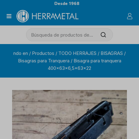
Desde 1968
ndo en
/
Productos
/
TODO HERRAJES
/
BISAGRAS
/
Bisagras para Tranquera
/
Bisagra para tranquera
400x63x6,5x63x22