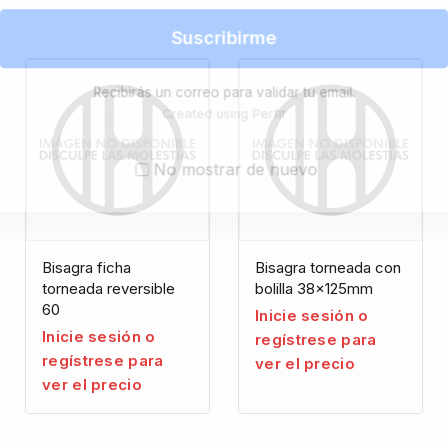
Suscribirme
Recibirás un correo para validar tu email.
Created using Perfit
No mostrar de nuevo
Bisagra ficha
Bisagra torneada con
torneada reversible
bolilla 38x125mm
60
Inicie sesión o
Inicie sesión o
regístrese para
regístrese para
ver el precio
ver el precio