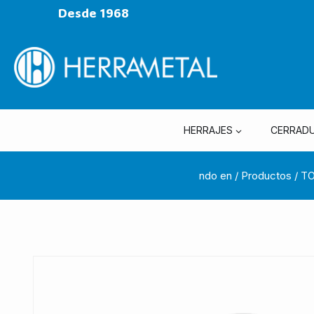
Desde 1968
HERRAJES
CERRAD
ndo en
/
Productos
/
TO