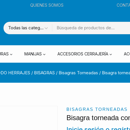
QUIENES SOMOS
CONT
URAS
MANIJAS
ACCESORIOS CERRAJERÍA
AC
DO HERRAJES
/
BISAGRAS
/
Bisagras Torneadas
/
Bisagra torne
BISAGRAS TORNEADAS
Bisagra torneada co
Inicie sesión o regís