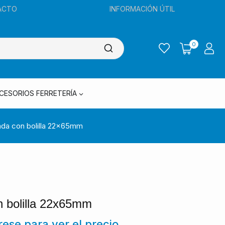
ACTO
INFORMACIÓN ÚTIL
0
CESORIOS FERRETERÍA
ada con bolilla 22x65mm
n bolilla 22x65mm
trese para ver el precio