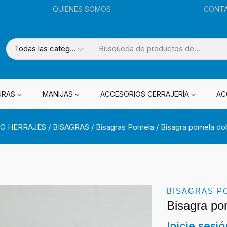
QUIENES SOMOS
CONT
URAS
MANIJAS
ACCESORIOS CERRAJERÍA
AC
O HERRAJES
/
BISAGRAS
/
Bisagras Pomela
/
Bisagra pomela dob
BISAGRAS P
Bisagra po
Inicie sesi