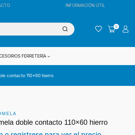
ACTO
INFORMACIÓN ÚTIL
0
CESORIOS FERRETERÍA
le contacto 110×60 hierro
OMELA
mela doble contacto 110×60 hierro
ón o regístrese para ver el precio