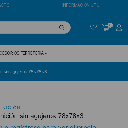
ACTO
INFORMACIÓN ÚTIL
0
CESORIOS FERRETERÍA
ón sin agujeros 78x78x3
UNICIÓN
nición sin agujeros 78x78x3
ón o regístrese para ver el precio