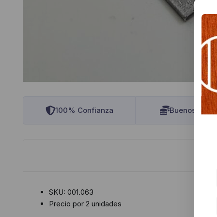
100% Confianza
Buenos Preci
SKU: 001.063
Precio por 2 unidades