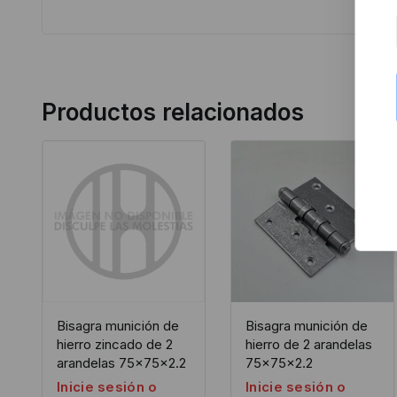
Productos relacionados
Bisagra munición de
Bisagra munición de
hierro zincado de 2
hierro de 2 arandelas
arandelas 75x75x2.2
75x75x2.2
Inicie sesión o
Inicie sesión o