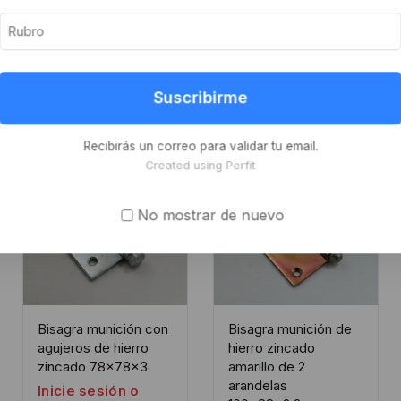
Suscribirme
Recibirás un correo para validar tu email.
Created using Perfit
No mostrar de nuevo
Bisagra munición con
Bisagra munición de
agujeros de hierro
hierro zincado
zincado 78x78x3
amarillo de 2
arandelas
Inicie sesión o