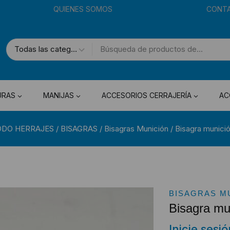
QUIENES SOMOS
CONT
URAS
MANIJAS
ACCESORIOS CERRAJERÍA
AC
ODO HERRAJES
/
BISAGRAS
/
Bisagras Munición
/
Bisagra munici
BISAGRAS M
Bisagra mu
Inicie sesi