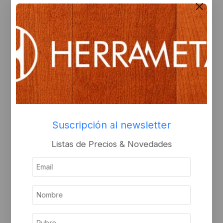
Bisagra munición de
Bisagra munición de
hierro zincado amarillo
hierro zincado de 2
de 2 arandelas
arandelas 100x100x2.2
100x88x2.2
Inicie sesión o
Inicie sesión o
regístrese para ver el
regístrese para ver el
precio
Suscripción al newsletter
precio
Listas de Precios & Novedades