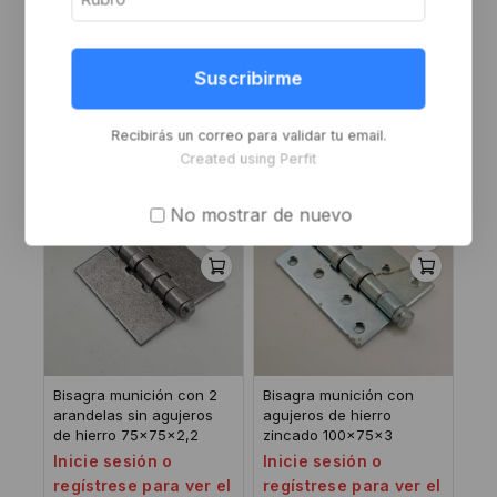
Bisagra munición con 2
Bisagra munición con
arandelas de acero
agujeros de hierro
inoxidable 100x75x3
zincado 100x100x3
Suscribirme
Inicie sesión o
Inicie sesión o
regístrese para ver el
regístrese para ver el
Recibirás un correo para validar tu email.
precio
precio
Created using Perfit
No mostrar de nuevo
Bisagra munición con 2
Bisagra munición con
arandelas sin agujeros
agujeros de hierro
de hierro 75x75x2,2
zincado 100x75x3
Inicie sesión o
Inicie sesión o
regístrese para ver el
regístrese para ver el