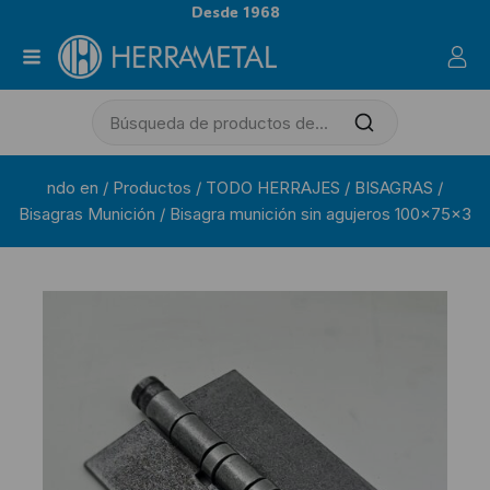
Desde 1968
ndo en
/
Productos
/
TODO HERRAJES
/
BISAGRAS
/
Bisagras Munición
/
Bisagra munición sin agujeros 100x75x3