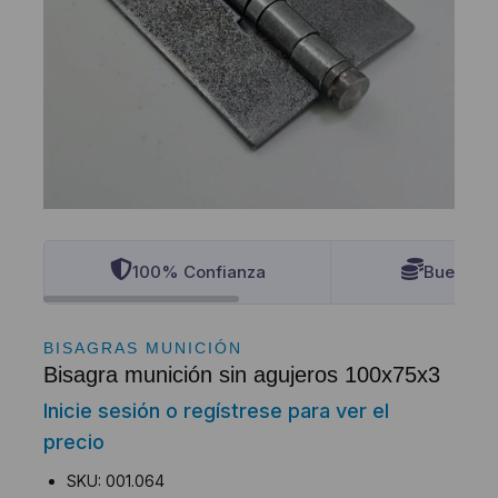
100% Confianza
Buenos P
BISAGRAS MUNICIÓN
Bisagra munición sin agujeros 100x75x3
Inicie sesión o regístrese para ver el
precio
SKU: 001.064